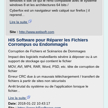
windows 8 sdk ce qui le rend compatible avec le système
windows 8 et les architectures 64 bits /
Cyberfox est un navigateur web calqué sur firefox | il
reprend...
Lire la suite
Site :
http://www.eptisoft.com
Hi5 Software pour Réparer les Fichiers
Corrompus ou Endommagés
Corruption de Fichiers et Scénarios de Dommages
Impact des logiciels malveillants sévère à déposer ou à un
support de stockage qui contient le fichier
MOV, AVI, MP4, RAR, Word, PSD, etc. tête de corruption de
fichier
Erreur CRC due à un mauvais téléchargement / transfert de
fichiers à partir de sites non sécurisés
Arrêt brutal du système ou de l'application lorsque le
fichier...
Lire la suite
Date:
2018-01-22 10:43:17
Site :
https://www.hi5software.com