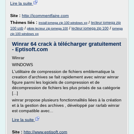
Lire la suite
Site :
http://icommentfaire.com
Thèmes liés :
/
lecteur iomega zip
install iomega zip 100 windows xp
/
/
/
100 usb
lecteur iomega zip 100
pilote lecteur zip iomega 100
iomega
zip 100 windows xp
Winrar 64 crack à télécharger gratuitement
- Eptisoft.com
Winrar
WINDOWS
L'utilitaire de compression de fichiers emblematique la
creation d'archives se fait rapidement avec winrar winrar
figure parmi les logiciels de compression et de
décompression de fichiers les plus prisés de sa catégorie
[...]
winrar propose plusieurs fonctionnalités liées à la création
et à la gestion des archives , développé par rarlab winrar
est compatible avec...
Lire la suite
Site :
http://www.eptisoft.com