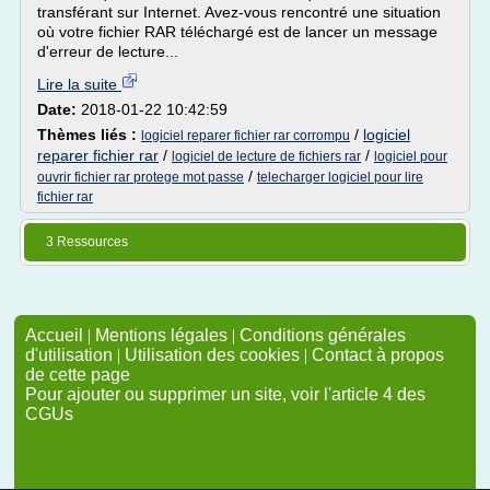
transférant sur Internet. Avez-vous rencontré une situation
où votre fichier RAR téléchargé est de lancer un message
d'erreur de lecture...
Lire la suite
Date:
2018-01-22 10:42:59
Thèmes liés :
/
logiciel
logiciel reparer fichier rar corrompu
reparer fichier rar
/
/
logiciel de lecture de fichiers rar
logiciel pour
/
ouvrir fichier rar protege mot passe
telecharger logiciel pour lire
fichier rar
3 Ressources
Accueil
|
Mentions légales
|
Conditions générales
d'utilisation
|
Utilisation des cookies
|
Contact à propos
de cette page
Pour ajouter ou supprimer un site, voir l'article 4 des
CGUs