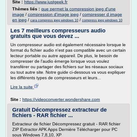
Site :
https://www.justgeek.fr
Thèmes liés :
que permet la compression jpeg d'une
image
/
compression d'image jpeg
/
compresser d image
en jpeg
/
/
cara compress jpeg windows 10
compress jpeg windows 10
Les 7 meilleurs compresseurs audio
gratuits que vous devez ...
Un compresseur audio est également nécessaire lorsque le
format du fichier audio n'est pas compatible avec un certain
lecteur portable ou autre appareil. De plus, le besoin de
compresser de l'audio émerge lorsque vous voulez
transférer ou partager des fichiers sur les réseaux sociaux
ou tout autre site. Notre guide ci-dessous va vous expliquer
les différents types de compresseurs et leurs...
Lire la suite
Site :
https://videoconverter.wondershare.com
Gratuit Décompressez extracteur de
fichiers - RAR fichier ...
Extracteur de fichier Décompressez gratuit - RAR fichier
ZIP Extractor APK Apps Dernière Télécharger pour PC
sous Windows 7,8,10, XP