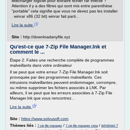
telecharger logiciel pour extraire fichier rar infecté ?
Attention il y a des filtres qui sont mis entre parenthèse
"portable" cela signifie que vous ne devez pas les installer
. winrar x86 (32 bit) winrar fait parti...
Lire la suite
Site :
http://downloadanyfile.xyz
Qu'est-ce que 7-Zip File Manager.lnk et
comment le ...
Étape 2: Faites une recherche complète de programmes
malveillants dans votre ordinateur
Il se peut que votre erreur 7-Zip File Manager.lnk soit
provoquée par des programmes malveillants. Ces
intrusions malveillantes peuvent endommager, corrompre,
ou même supprimer les fichiers associés à LNK. Par
ailleurs, il se peut que les erreurs associées à 7-Zip File
Manager.lnk que vous rencontrez...
Lire la suite
Site :
https://www.solvusoft.com
Thèmes liés :
/
/
windows 7
7 zip file manager
7 zip file manager vista