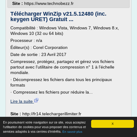
Site :
https://www.technobezz.fr
Télécharger WinZip v21.5.12480 (inc.
keygen URET) Gratuit ...
Compatibilité : Windows Vista, Windows 7, Windows 8.x,
Windows 10 (32 ou 64 bits)
Processeur : n/a
Éditeur(s) : Corel Corporation
Date de sortie : 23 Avril 2017
Compressez, protégez, partagez et gérez vos fichiers
partout avec l'utilitaire de compression n° 1 à l'échelle
mondiale.
· Décompressez les fichiers dans tous les principaux
formats
· Compressez les fichiers pour réduire la...
Lire la suite
Site :
http://fr14.telechargerillimiter.fr
En poursuivant votre navigation sur ce site, vous acceptez
7-Zip : décompresser et compresser. Tuto
X
l'utilisation de cookies pour vous proposer des contenus et
complet ! - Sospc
services adaptés à vos centres d'intérêts.
En savoir plus