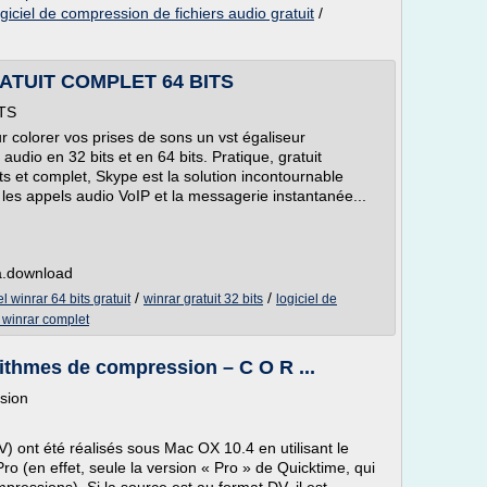
ogiciel de compression de fichiers audio gratuit
/
TUIT COMPLET 64 BITS
TS
r colorer vos prises de sons un vst égaliseur
audio en 32 bits et en 64 bits. Pratique, gratuit
ts et complet, Skype est la solution incontournable
les appels audio VoIP et la messagerie instantanée...
a.download
/
/
el winrar 64 bits gratuit
winrar gratuit 32 bits
logiciel de
t winrar complet
ithmes de compression – C O R ...
sion
V) ont été réalisés sous Mac OX 10.4 en utilisant le
Pro (en effet, seule la version « Pro » de Quicktime, qui