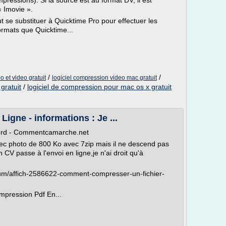
pressions). Si la source est au format DV, il est
« Imovie ».
t se substituer à Quicktime Pro pour effectuer les
ormats que Quicktime...
/
/
o et video gratuit
logiciel compression video mac gratuit
gratuit
/
logiciel de compression pour mac os x gratuit
igne - informations : Je ...
ord - Commentcamarche.net
c photo de 800 Ko avec 7zip mais il ne descend pas
V passe à l'envoi en ligne,je n'ai droit qu'à
um/affich-2586622-comment-compresser-un-fichier-
mpression Pdf En...