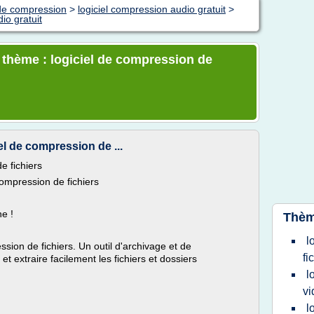
 de compression
>
logiciel compression audio gratuit
>
io gratuit
e thème : logiciel de compression de
el de compression de ...
e fichiers
ompression de fichiers
e !
Thèm
l
ssion de fichiers. Un outil d'archivage et de
fi
et extraire facilement les fichiers et dossiers
l
vi
l