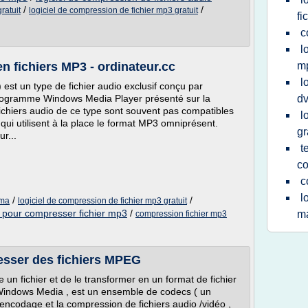
/
/
ratuit
logiciel de compression de fichier mp3 gratuit
fi
c
l
fichiers MP3 - ordinateur.cc
m
l
t un type de fichier audio exclusif conçu par
 programme Windows Media Player présenté sur la
d
ichiers audio de ce type sont souvent pas compatibles
l
qui utilisent à la place le format MP3 omniprésent.
gr
r...
t
c
c
l
/
/
wma
logiciel de compression de fichier mp3 gratuit
el pour compresser fichier mp3
/
m
compression fichier mp3
esser des fichiers MPEG
 un fichier et de le transformer en un format de fichier
 Windows Media , est un ensemble de codecs ( un
l'encodage et la compression de fichiers audio /vidéo ,