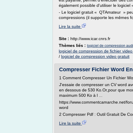
est payante, permet d'effectuer des com
également possible d'utiliser le logiciel 
- Le logiciel gratuit « QTAmateur » peu
compressions (il supporte les mêmes f
Lire la suite
Site :
http://www.icar.cnrs.fr
Thèmes liés :
logiciel de compression audi
logiciel de compression de fichier video 
/
logiciel de compression video gratuit
Compresser Fichier Word En L
1 Comment Compresser Un Fichier W
J'essaie de compresser un CV word ave
en dessous de 530 Ko.Or,pour que mon C
maximum 500 Ko à l ...
https://www.commentcamarche.net/for
word
2 Compresser Pdf : Outil Gratuit De Co
Lire la suite