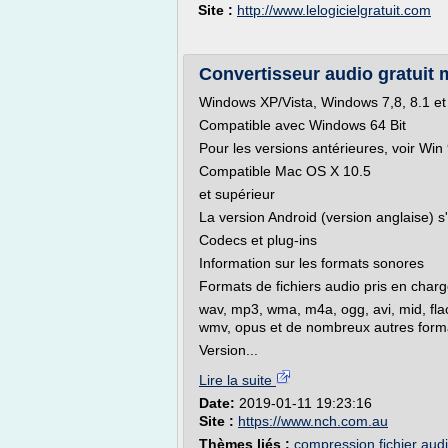
Site :
http://www.lelogicielgratuit.com
Convertisseur audio gratuit 
Windows XP/Vista, Windows 7,8, 8.1 et
Compatible avec Windows 64 Bit
Pour les versions antérieures, voir Wi
Compatible Mac OS X 10.5
et supérieur
La version Android (version anglaise) s
Codecs et plug-ins
Information sur les formats sonores
Formats de fichiers audio pris en char
wav, mp3, wma, m4a, ogg, avi, mid, flac,
wmv, opus et de nombreux autres form
Version...
Lire la suite
Date:
2019-01-11 19:23:16
Site :
https://www.nch.com.au
Thèmes liés :
compression fichier aud