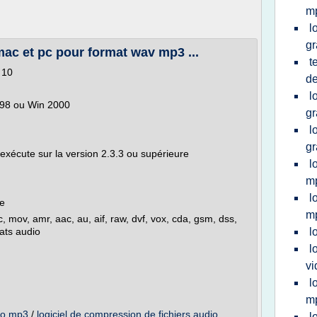
mp
l
gr
mac et pc pour format wav mp3 ...
t
 10
d
l
n 98 ou Win 2000
gr
l
gr
'exécute sur la version 2.3.3 ou supérieure
l
mp
l
ge
mp
 mov, amr, aac, au, aif, raw, dvf, vox, cda, gsm, dss,
ats audio
l
l
vi
l
m
io mp3
/
logiciel de compression de fichiers audio
l