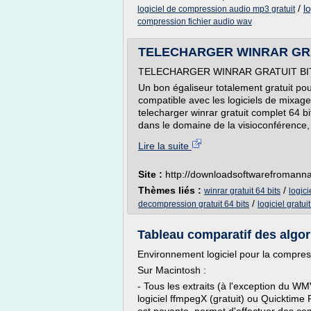
/
l
logiciel de compression audio mp3 gratuit
compression fichier audio wav
TELECHARGER WINRAR GRA
TELECHARGER WINRAR GRATUIT BI
Un bon égaliseur totalement gratuit pou
compatible avec les logiciels de mixage 
telecharger winrar gratuit complet 64 bi
dans le domaine de la visioconférence, 
Lire la suite
Site :
http://downloadsoftwarefromann
Thèmes liés :
/
winrar gratuit 64 bits
logici
/
decompression gratuit 64 bits
logiciel gratui
Tableau comparatif des algor
Environnement logiciel pour la compres
Sur Macintosh :
- Tous les extraits (à l'exception du WM
logiciel ffmpegX (gratuit) ou Quicktime 