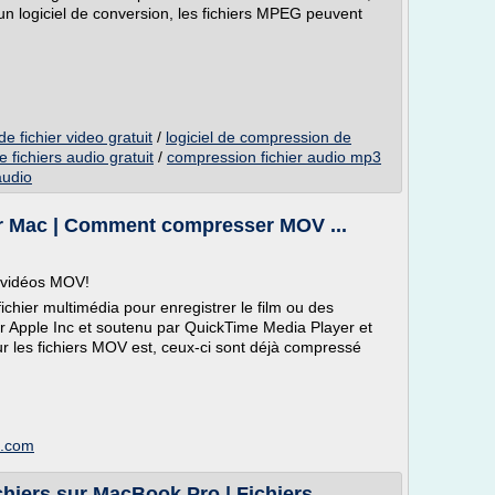
 un logiciel de conversion, les fichiers MPEG peuvent
e fichier video gratuit
/
logiciel de compression de
 fichiers audio gratuit
/
compression fichier audio mp3
audio
r Mac | Comment compresser MOV ...
s vidéos MOV!
ichier multimédia pour enregistrer le film ou des
par Apple Inc et soutenu par QuickTime Media Player et
sur les fichiers MOV est, ceux-ci sont déjà compressé
e.com
iers sur MacBook Pro | Fichiers ...