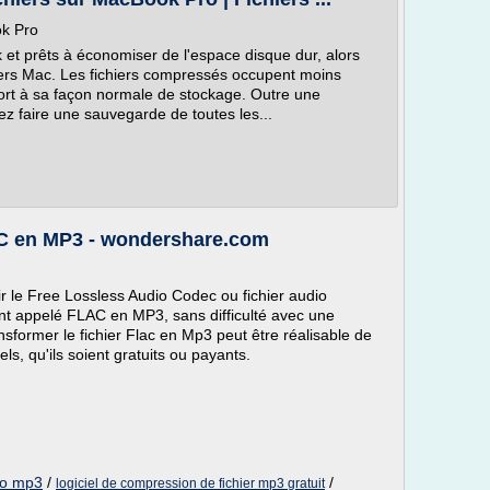
ok Pro
 et prêts à économiser de l'espace disque dur, alors
iers Mac. Les fichiers compressés occupent moins
ort à sa façon normale de stockage. Outre une
z faire une sauvegarde de toutes les...
AC en MP3 - wondershare.com
r le Free Lossless Audio Codec ou fichier audio
 appelé FLAC en MP3, sans difficulté avec une
nsformer le fichier Flac en Mp3 peut être réalisable de
els, qu'ils soient gratuits ou payants.
io mp3
/
/
logiciel de compression de fichier mp3 gratuit