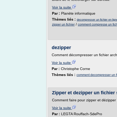
Voir la suite
Par :
Planète informatique
Thèmes liés :
decompresser un fichier en lign
/
zipper un fichier
comment compresse un fich
dezipper
Comment décompresser un fichier archi
Voir la suite
Par :
Christophe Corne
Thèmes liés :
comment decompresser un fi
Zipper et dezipper un fichie
Comment faire pour zipper et dézipper 
Voir la suite
Par :
LEGTA Rouffach-SdePro