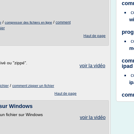
comm
c
w
/
/
comment
e
compresser des fichiers en ligne
ier
prog
Haut de page
c
m
comm
vé ou "zippé".
voir la vidéo
ipad
c
i
/
chier
comment zipper un fichier
Haut de page
comm
r sur Windows
un fichier sur Windows
voir la vidéo