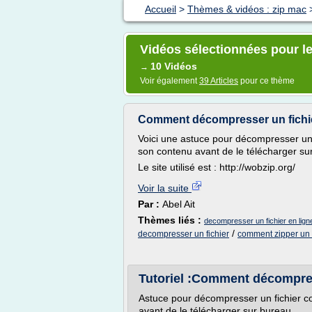
Accueil
>
Thèmes & vidéos : zip mac
Vidéos sélectionnées pour le
10 Vidéos
→
Voir également
39 Articles
pour ce thème
Comment décompresser un fichie
Voici une astuce pour décompresser un 
son contenu avant de le télécharger su
Le site utilisé est : http://wobzip.org/
Voir la suite
Par :
Abel Ait
Thèmes liés :
decompresser un fichier en lign
/
decompresser un fichier
comment zipper un f
Tutoriel :Comment décompres
Astuce pour décompresser un fichier c
avant de le télécharger sur bureau.