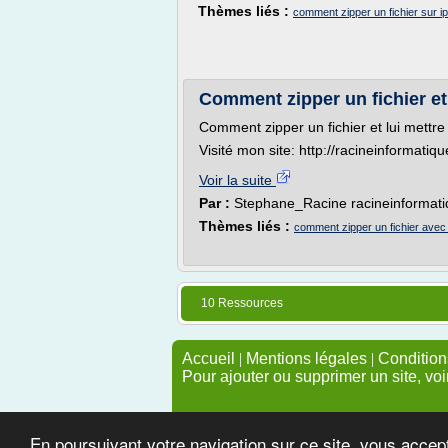
Thèmes liés :
comment zipper un fichier sur i
Comment zipper un fichier et
Comment zipper un fichier et lui mettr
Visité mon site: http://racineinformatiqu
Voir la suite
Par :
Stephane_Racine racineinformat
Thèmes liés :
comment zipper un fichier ave
10 Ressources
Accueil
|
Mentions légales
|
Conditions
Pour ajouter ou supprimer un site, voi
En poursuivant votre navigation sur ce site, vous accep