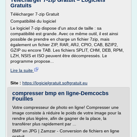
Télécharger 7-zip Gratuit – Logiciels
Gratuits
Télécharger 7-zip Gratuit
Compatibilité du logiciel
Le logiciel 7-zip dispose d'un atout de taille : sa
compatibilité est grande. Avec ce même outil, il est ainsi
possible de prendre en charge un fichier 7zip, mais
également un fichier ZIP, RAR, ARJ, CPIO, CAB, BZIP2,
GZIP ou encore TAB. Les fichiers SPLIT, CHM, DEB, RPM,
LZH, NSIS et ISO peuvent être décompressés. Le
programme propose...
Lire la suite
Site :
https://logicielgratuit.softgratuit.eu
compresser bmp en ligne-Demcocbs
Fouilles
Votre compresseur de photo en ligne! Compresser une
image consiste à réduire le poids de votre image pour la
rendre plus légère, afin de gagner de la place, la
transférer plus rapidement par ...
BMP en JPG | Zamzar - Conversion de fichiers en ligne
gratuit