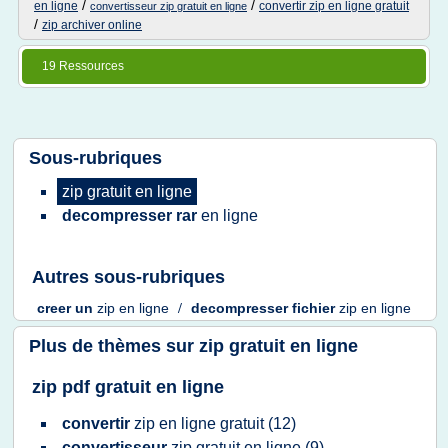
/
/
en ligne
convertir zip en ligne gratuit
convertisseur zip gratuit en ligne
/
zip archiver online
19 Ressources
Sous-rubriques
zip gratuit en ligne
decompresser rar
en ligne
Autres sous-rubriques
creer
un
zip en ligne
/
decompresser fichier
zip en ligne
Plus de thèmes sur
zip gratuit en ligne
zip pdf gratuit en ligne
convertir
zip en ligne gratuit
(12)
convertisseur
zip gratuit en ligne
(9)