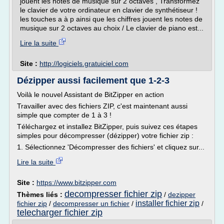
jouent les notes de musique sur 2 octaves , Transformez
le clavier de votre ordinateur en clavier de synthétiseur !
les touches a à p ainsi que les chiffres jouent les notes de
musique sur 2 octaves au choix / Le clavier de piano est...
Lire la suite
Site :
http://logiciels.gratuiciel.com
Dézipper aussi facilement que 1-2-3
Voilà le nouvel Assistant de BitZipper en action
Travailler avec des fichiers ZIP, c'est maintenant aussi
simple que compter de 1 à 3 !
Téléchargez et installez BitZipper, puis suivez ces étapes
simples pour décompresser (dézipper) votre fichier zip :
1. Sélectionnez 'Décompresser des fichiers' et cliquez sur...
Lire la suite
Site :
https://www.bitzipper.com
decompresser fichier zip
Thèmes liés :
/
dezipper
installer fichier zip
fichier zip
/
decompresser un fichier
/
/
telecharger fichier zip