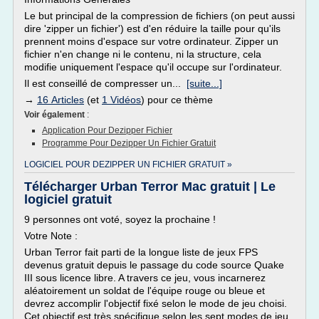
Le but principal de la compression de fichiers (on peut aussi
dire 'zipper un fichier') est d'en réduire la taille pour qu'ils
prennent moins d'espace sur votre ordinateur. Zipper un
fichier n'en change ni le contenu, ni la structure, cela
modifie uniquement l'espace qu'il occupe sur l'ordinateur.
Il est conseillé de compresser un...
[suite...]
→
16 Articles
(et
1 Vidéos
) pour ce thème
Voir également
:
Application Pour Dezipper Fichier
Programme Pour Dezipper Un Fichier Gratuit
LOGICIEL POUR DEZIPPER UN FICHIER GRATUIT »
Télécharger Urban Terror Mac gratuit | Le
logiciel gratuit
9 personnes ont voté, soyez la prochaine !
Votre Note :
Urban Terror fait parti de la longue liste de jeux FPS
devenus gratuit depuis le passage du code source Quake
III sous licence libre. A travers ce jeu, vous incarnerez
aléatoirement un soldat de l'équipe rouge ou bleue et
devrez accomplir l'objectif fixé selon le mode de jeu choisi.
Cet objectif est très spécifique selon les sept modes de jeu