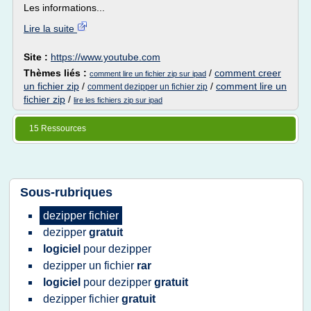
Les informations...
Lire la suite
Site :
https://www.youtube.com
Thèmes liés :
/
comment creer
comment lire un fichier zip sur ipad
un fichier zip
/
/
comment lire un
comment dezipper un fichier zip
fichier zip
/
lire les fichiers zip sur ipad
15 Ressources
Sous-rubriques
dezipper fichier
dezipper
gratuit
logiciel
pour
dezipper
dezipper
un
fichier
rar
logiciel
pour
dezipper
gratuit
dezipper fichier
gratuit