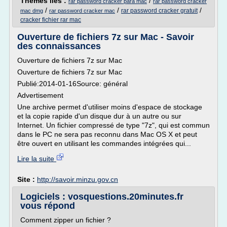
Thèmes liés :
/
rar password cracker para mac
rar password cracker
/
/
/
rar password cracker gratuit
mac dmg
rar password cracker mac
cracker fichier rar mac
Ouverture de fichiers 7z sur Mac - Savoir
des connaissances
Ouverture de fichiers 7z sur Mac
Ouverture de fichiers 7z sur Mac
Publié:2014-01-16Source: général
Advertisement
Une archive permet d'utiliser moins d'espace de stockage
et la copie rapide d'un disque dur à un autre ou sur
Internet. Un fichier compressé de type "7z", qui est commun
dans le PC ne sera pas reconnu dans Mac OS X et peut
être ouvert en utilisant les commandes intégrées qui...
Lire la suite
Site :
http://savoir.minzu.gov.cn
Logiciels : vosquestions.20minutes.fr
vous répond
Comment zipper un fichier ?