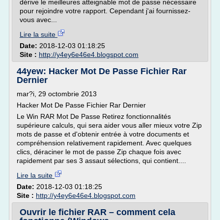
dérive le meilleures atteignable mot de passe nécessaire
pour rejoindre votre rapport. Cependant j'ai fournissez-
vous avec...
Lire la suite
Date:
2018-12-03 01:18:25
Site :
http://y4ey6e46e4.blogspot.com
44yew: Hacker Mot De Passe Fichier Rar
Dernier
mar?i, 29 octombrie 2013
Hacker Mot De Passe Fichier Rar Dernier
Le Win RAR Mot De Passe Retirez fonctionnalités
supérieure calculs, qui sera aider vous aller mieux votre Zip
mots de passe et d'obtenir entrée à votre documents et
compréhension relativement rapidement. Avec quelques
clics, déraciner le mot de passe Zip chaque fois avec
rapidement par ses 3 assaut sélections, qui contient....
Lire la suite
Date:
2018-12-03 01:18:25
Site :
http://y4ey6e46e4.blogspot.com
Ouvrir le fichier RAR – comment cela