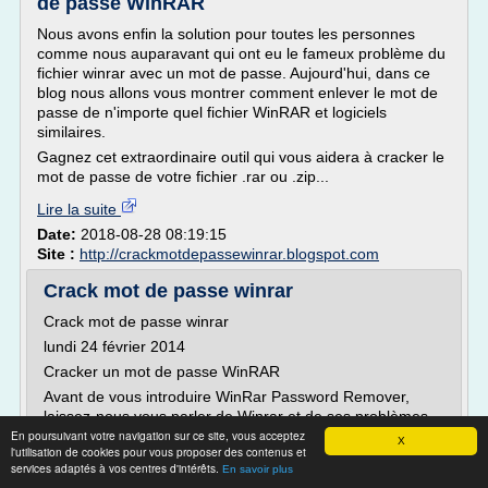
de passe WinRAR
Nous avons enfin la solution pour toutes les personnes
comme nous auparavant qui ont eu le fameux problème du
fichier winrar avec un mot de passe. Aujourd'hui, dans ce
blog nous allons vous montrer comment enlever le mot de
passe de n'importe quel fichier WinRAR et logiciels
similaires.
Gagnez cet extraordinaire outil qui vous aidera à cracker le
mot de passe de votre fichier .rar ou .zip...
Lire la suite
Date:
2018-08-28 08:19:15
Site :
http://crackmotdepassewinrar.blogspot.com
Crack mot de passe winrar
Crack mot de passe winrar
lundi 24 février 2014
Cracker un mot de passe WinRAR
Avant de vous introduire WinRar Password Remover,
laissez-nous vous parler de Winrar et de ses problèmes
En poursuivant votre navigation sur ce site, vous acceptez
de protection par mot de passe.
X
l'utilisation de cookies pour vous proposer des contenus et
WinRAR est un logiciel propriétaire de compression de
services adaptés à vos centres d'intérêts.
En savoir plus
données développé par le russe Eugene Roshal. Il est