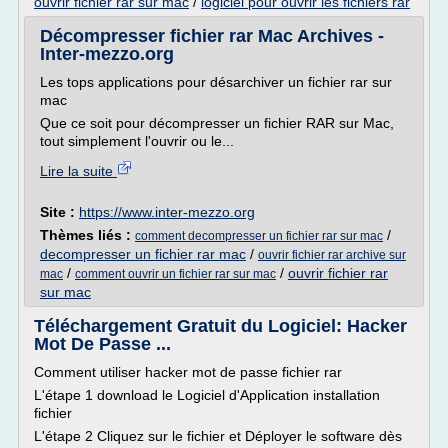
ouvrir fichier rar sur mac
/
logiciel pour ouvrir les fichiers rar
Décompresser fichier rar Mac Archives -
Inter-mezzo.org
Les tops applications pour désarchiver un fichier rar sur
mac
Que ce soit pour décompresser un fichier RAR sur Mac,
tout simplement l'ouvrir ou le...
Lire la suite
Site :
https://www.inter-mezzo.org
Thèmes liés :
/
comment decompresser un fichier rar sur mac
decompresser un fichier rar mac
/
ouvrir fichier rar archive sur
/
/
ouvrir fichier rar
mac
comment ouvrir un fichier rar sur mac
sur mac
Téléchargement Gratuit du Logiciel: Hacker
Mot De Passe ...
Comment utiliser hacker mot de passe fichier rar
L'étape 1 download le Logiciel d'Application installation
fichier
L'étape 2 Cliquez sur le fichier et Déployer le software dès