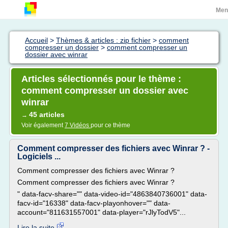
Men
Accueil
>
Thèmes & articles : zip fichier
>
comment
compresser un dossier
>
comment compresser un
dossier avec winrar
Articles sélectionnés pour le thème :
comment compresser un dossier avec
winrar
45 articles
→
Voir également
7 Vidéos
pour ce thème
Comment compresser des fichiers avec Winrar ? -
Logiciels ...
Comment compresser des fichiers avec Winrar ?
Comment compresser des fichiers avec Winrar ?
" data-facv-share="" data-video-id="4863840736001" data-
facv-id="16338" data-facv-playonhover="" data-
account="811631557001" data-player="rJlyTodV5"...
Lire la suite